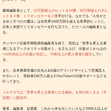
書籍編集者として、
10万部超えのヒットを14冊、50万部超えの大ヒ
ットを２冊、ミリオンセラーを２冊
手がける。なかでも『人生がと
きめく片づけの魔法』は全世界1500万部を超える世界的ヒットに。
日本と米国でミリオンセラーを打ち立てた、ただ一人の編集者とな
る。
サンマーク出版常務取締役編集長を経て、現在は「世界を変える著
者になるブックオリティ出版ゼミ」を立ち上げ、出版ゼミからはの
べ
150名以上の出版が決定し、70名以上の新人著者が誕生
してい
る。
また、吉本興業所属の文化人&出版のアドバイザーとして所属芸人
やタレント、登録者240万人超えのYouTuberの出版サポートなども
行ってきた。
メルマガでは「世界を変える著者になる秘訣」を気の向くまま（不
定期）に配信中。
著者、編集者、起業家、これから本を出したい人など2000人以上が